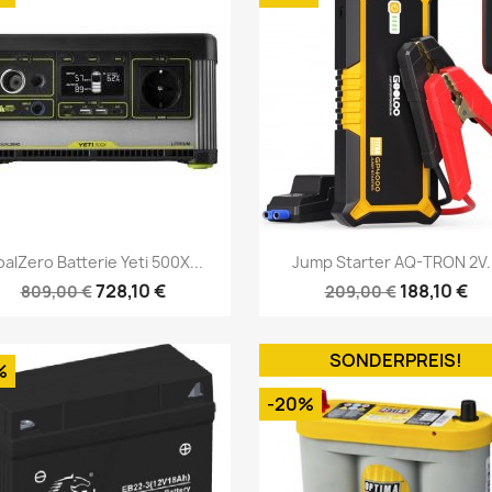
Vorschau
Vorschau


alZero Batterie Yeti 500X...
Jump Starter AQ-TRON 2V..
728,10 €
188,10 €
809,00 €
209,00 €
SONDERPREIS!
%
-20%