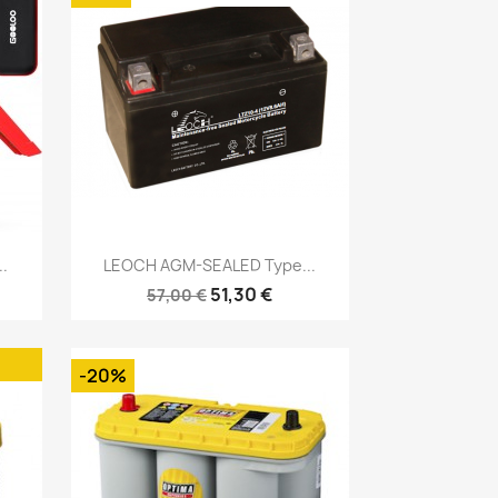
Vorschau

.
LEOCH AGM-SEALED Type...
51,30 €
57,00 €
-20%