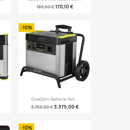
170,10 €
189,00 €
-10%
Vorschau

GoalZero Batterie Yeti...
3.375,00 €
3.750,00 €
-10%