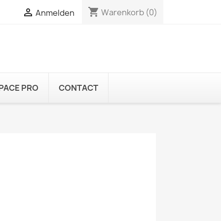
shopping_cart


Warenkorb
(0)
Anmelden
PACE PRO
CONTACT