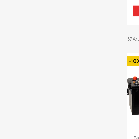
57 Ar
-10
Ba