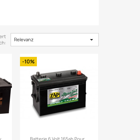
ert

Relevanz
ch:
-10%
Vorschau

...
Batterie 6 Volt 165ah Pour...