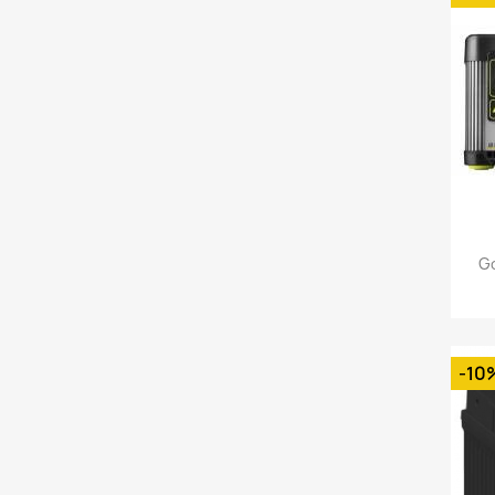
Go
-10