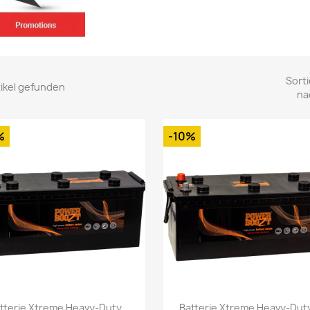
Sorti
tikel gefunden
na
%
-10%
Vorschau
Vorschau


tterie Xtreme Heavy-Duty...
Batterie Xtreme Heavy-Duty