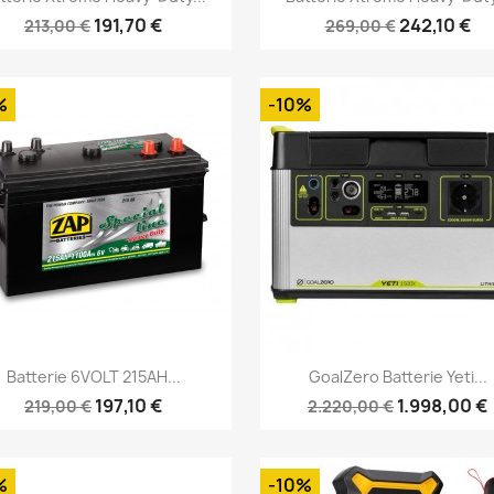
191,70 €
242,10 €
213,00 €
269,00 €
%
-10%
Vorschau
Vorschau


Batterie 6VOLT 215AH...
GoalZero Batterie Yeti...
197,10 €
1.998,00 €
219,00 €
2.220,00 €
%
-10%