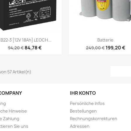
Vorschau
Vorschau


EB22-3 [12V 18Ah] LEOCH...
Batterie
84,78 €
199,20 €
94,20 €
249,00 €
 von 57 Artikel(n)
COMPANY
IHR KONTO
ung
Persönliche Infos
iche Hinweise
Bestellungen
e Zahlung
Rechnungskorrekturen
tieren Sie uns
Adressen