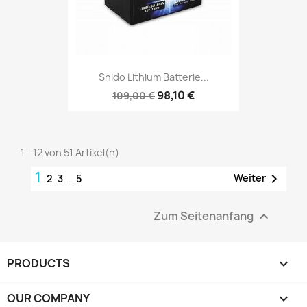
Shido Lithium Batterie...
98,10 €
109,00 €
1 - 12 von 51 Artikel(n)
1

Weiter
2
3
…
5
Zum Seitenanfang

PRODUCTS

OUR COMPANY
