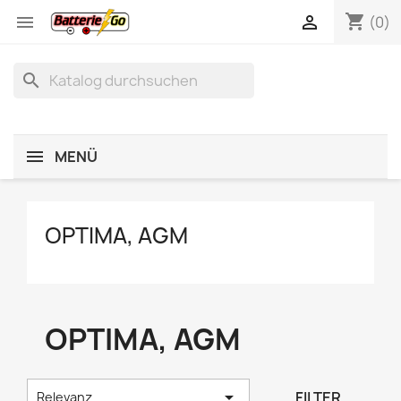
shopping_cart


(0)
search
MENÜ
OPTIMA, AGM
OPTIMA, AGM

FILTER
Relevanz