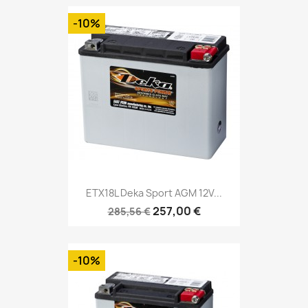
-10%
ETX18L Deka Sport AGM 12V...
257,00 €
285,56 €
-10%