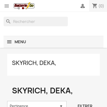
shopping_cart


(0)
search
MENU
SKYRICH, DEKA,
SKYRICH, DEKA,

FILTRER
Pertinence