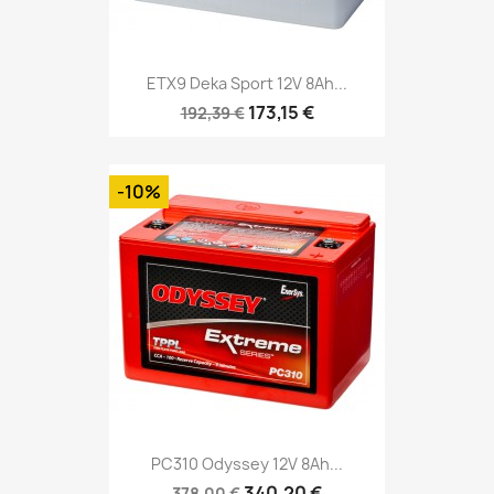
ETX9 Deka Sport 12V 8Ah...
173,15 €
192,39 €
-10%
PC310 Odyssey 12V 8Ah...
340,20 €
378,00 €