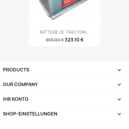
BATTERIE DE TRACTION...
323,10 €
359,00 €
PRODUCTS

OUR COMPANY

IHR KONTO

SHOP-EINSTELLUNGEN
keyboard_arrow_down