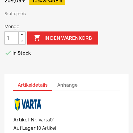
209,09 €
10% SPAREN
Bruttopreis
Menge

IN DEN WARENKORB

In Stock
Artikeldetails
Anhänge
Artikel-Nr.
Varta01
Auf Lager
10 Artikel