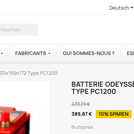
Deutsch
FABRICANTS
QUI SOMMES-NOUS ?
ES
200x169x172 Type PC1200
BATTERIE ODEYSS
TYPE PC1200
433,19 €
389,87 €
10% SPAREN
Bruttopreis