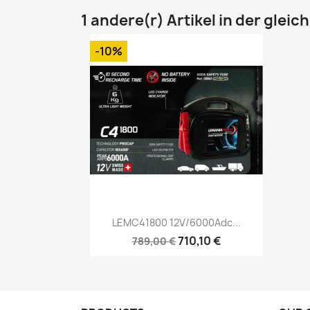
1 andere(r) Artikel in der gleic
-10%
Vorschau

LEMC41800 12V/6000Adc...
710,10 €
789,00 €