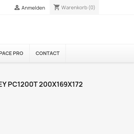
shopping_cart


Warenkorb
(0)
Anmelden
PACE PRO
CONTACT
EY PC1200T 200X169X172