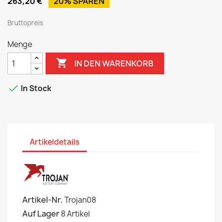
263,20 €
20% SPAREN
Bruttopreis
Menge

IN DEN WARENKORB

In Stock
Artikeldetails
Artikel-Nr.
Trojan08
Auf Lager
8 Artikel