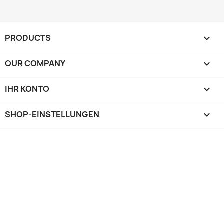
PRODUCTS

OUR COMPANY

IHR KONTO

SHOP-EINSTELLUNGEN
keyboard_arrow_down