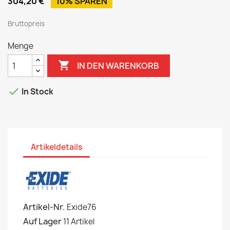
304,20 €
10% SPAREN
Bruttopreis
Menge

IN DEN WARENKORB

In Stock
Artikeldetails
Artikel-Nr.
Exide76
Auf Lager
11 Artikel