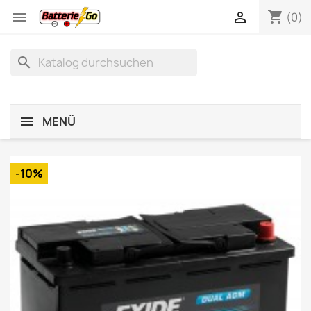
shopping_cart


(0)
search
MENÜ
-10%