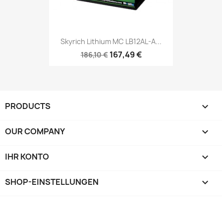
Skyrich Lithium MC LB12AL-A...
167,49 €
186,10 €
PRODUCTS

OUR COMPANY

IHR KONTO

SHOP-EINSTELLUNGEN
keyboard_arrow_down