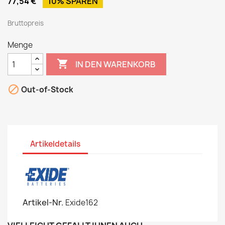
77,54 €
10% SPAREN
Bruttopreis
Menge

IN DEN WARENKORB

Out-of-Stock
Artikeldetails
Artikel-Nr.
Exide162