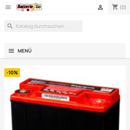
shopping_cart


(0)
search
MENÜ
-10%