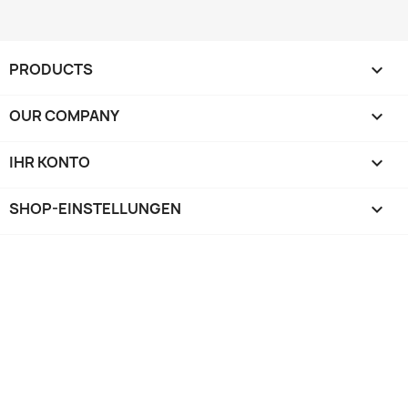
PRODUCTS

OUR COMPANY

IHR KONTO

SHOP-EINSTELLUNGEN
keyboard_arrow_down