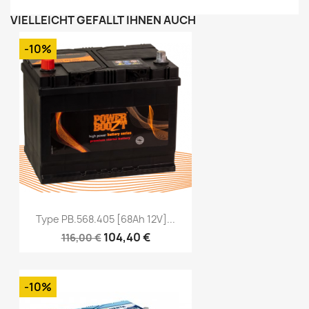
VIELLEICHT GEFÄLLT IHNEN AUCH
-10%
Type PB.568.405 [68Ah 12V]...
104,40 €
116,00 €
-10%