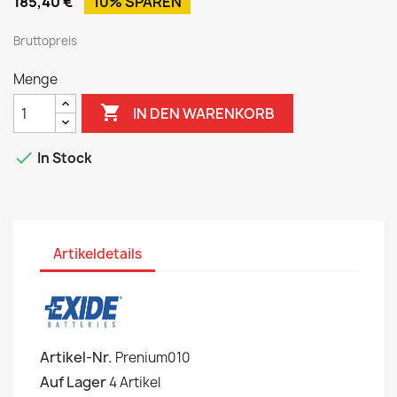
185,40 €
10% SPAREN
Bruttopreis
Menge

IN DEN WARENKORB

In Stock
Artikeldetails
Artikel-Nr.
Prenium010
Auf Lager
4 Artikel