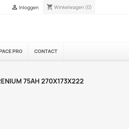
shopping_cart

Winkelwagen
(0)
Inloggen
PACE PRO
CONTACT
RENIUM 75AH 270X173X222