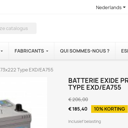

Nederlands
FABRICANTS
QUI SOMMES-NOUS ?
ES
x173x222 Type EXD/EA755
BATTERIE EXIDE P
TYPE EXD/EA755
€ 206,00
€ 185,40
10% KORTING
Inclusief belasting