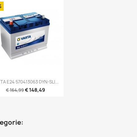
%
Snel bekijken

TA E24 570413063 DYN-SLI...
€ 148,49
€ 164,99
tegorie: