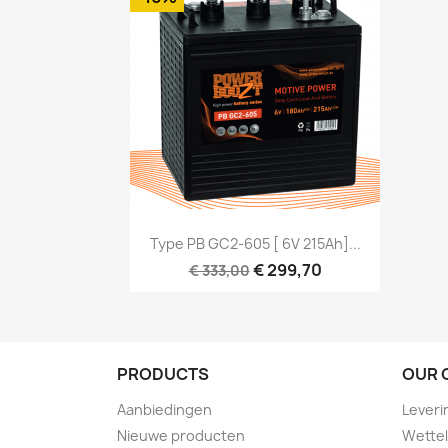
Snel bekijken

Type PB GC2-605 [ 6V 215Ah]...
€ 299,70
€ 333,00
PRODUCTS
OUR 
Aanbiedingen
Leveri
Nieuwe producten
Wettel