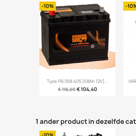
-10%
-10
Snel bekijken

Type PB.568.405 [68Ah 12V]...
VAR
€ 104,40
€ 116,00
1 ander product in dezelfde ca
-10%