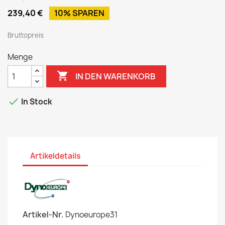
239,40 €
10% SPAREN
Bruttopreis
Menge

IN DEN WARENKORB

In Stock
Artikeldetails
Artikel-Nr.
Dynoeurope31