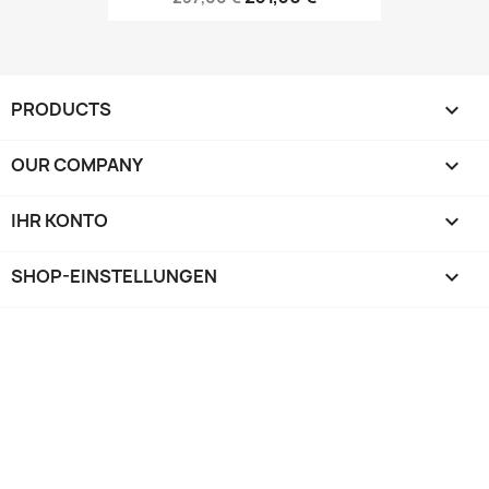
PRODUCTS

OUR COMPANY

IHR KONTO

SHOP-EINSTELLUNGEN
keyboard_arrow_down