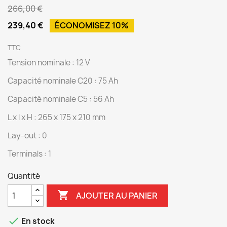
266,00 €
239,40 €
ÉCONOMISEZ 10%
TTC
Tension nominale : 12 V
Capacité nominale C20 : 75 Ah
Capacité nominale C5 : 56 Ah
L x l x H : 265 x 175 x 210 mm
Lay-out : 0
Terminals : 1
Quantité

AJOUTER AU PANIER

En stock