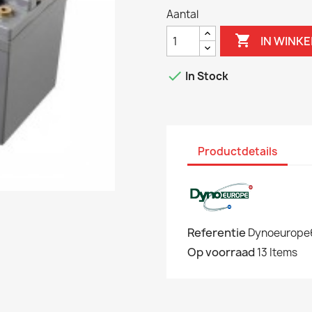
Aantal

IN WINK

In Stock
Productdetails
Referentie
Dynoeurope
Op voorraad
13 Items