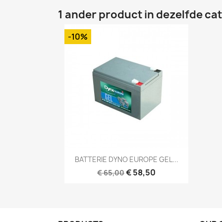
1 ander product in dezelfde ca
-10%
Snel bekijken

BATTERIE DYNO EUROPE GEL...
€ 58,50
€ 65,00