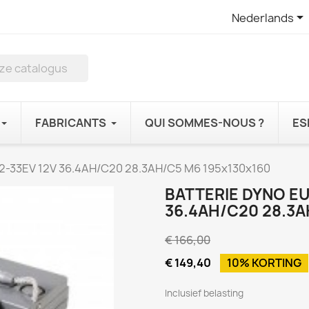

Nederlands
FABRICANTS
QUI SOMMES-NOUS ?
ES
-33EV 12V 36.4AH/C20 28.3AH/C5 M6 195x130x160
BATTERIE DYNO EU
36.4AH/C20 28.3A
€ 166,00
€ 149,40
10% KORTING
Inclusief belasting