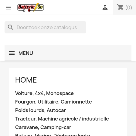
shopping_cart


(0)
search
MENU
HOME
Voiture, 4x4, Monospace
Fourgon, Utilitaire, Camionnette
Poids lourds, Autocar
Tracteur, Machine agricole / industrielle
Caravane, Camping-car
Bateau, Marine, Décharge lente