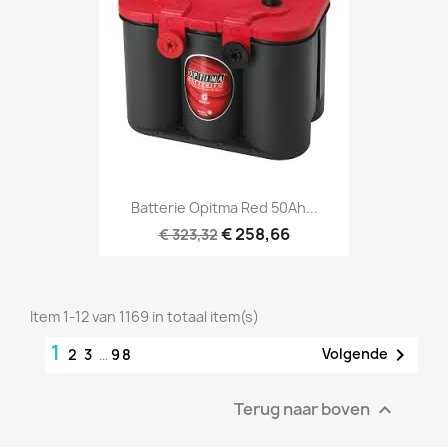
Batterie Opitma Red 50Ah...
€ 258,66
€ 323,32
Item 1-12 van 1169 in totaal item(s)
1

Volgende
2
3
…
98
Terug naar boven
