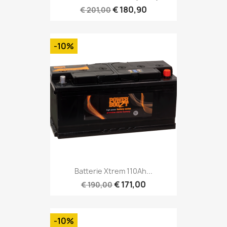
€ 180,90
€ 201,00
-10%
Batterie Xtrem 110Ah...
€ 171,00
€ 190,00
-10%