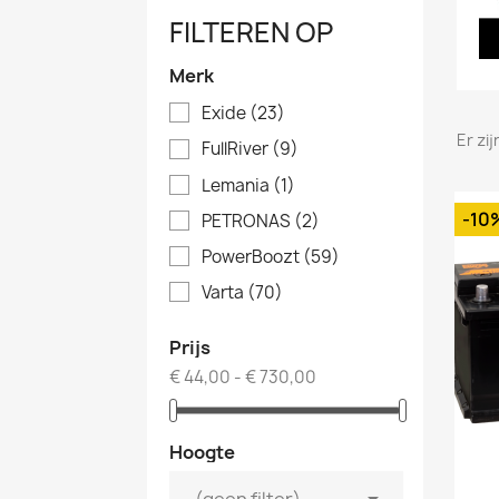
FILTEREN OP
Merk
Exide
(23)
Er zi
FullRiver
(9)
Lemania
(1)
-10
PETRONAS
(2)
PowerBoozt
(59)
Varta
(70)
Prijs
€ 44,00 - € 730,00
Hoogte

(geen filter)