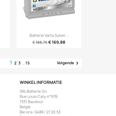
Snel bekijken

Batterie Varta Sylver...
€ 169,88
€ 188,76
1

Volgende
2
3
…
15
WINKEL INFORMATIE
SRL Batterie Go
Rue Louis Caty n°97B
7331 Baudour
België
Bel ons:
0488 / 27.20.53