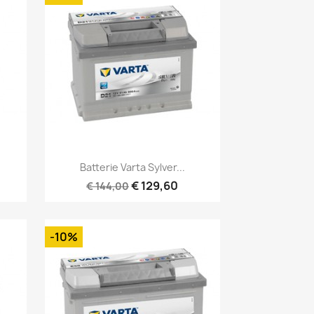
Snel bekijken

Batterie Varta Sylver...
€ 129,60
€ 144,00
-10%