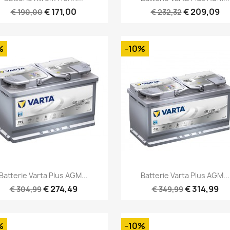
€ 171,00
€ 209,09
€ 190,00
€ 232,32
%
-10%
Snel bekijken
Snel bekijken


Batterie Varta Plus AGM...
Batterie Varta Plus AGM...
€ 274,49
€ 314,99
€ 304,99
€ 349,99
%
-10%