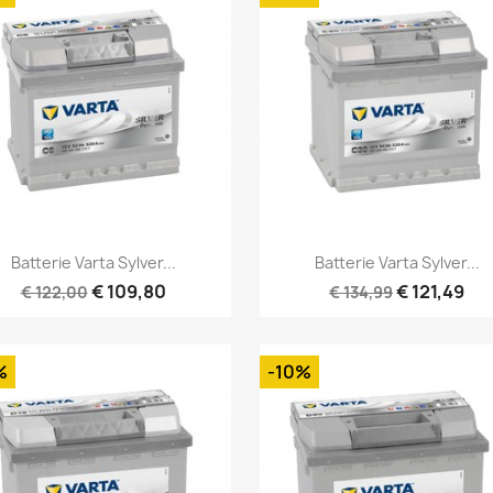
Snel bekijken
Snel bekijken


Batterie Varta Sylver...
Batterie Varta Sylver...
€ 109,80
€ 121,49
€ 122,00
€ 134,99
%
-10%