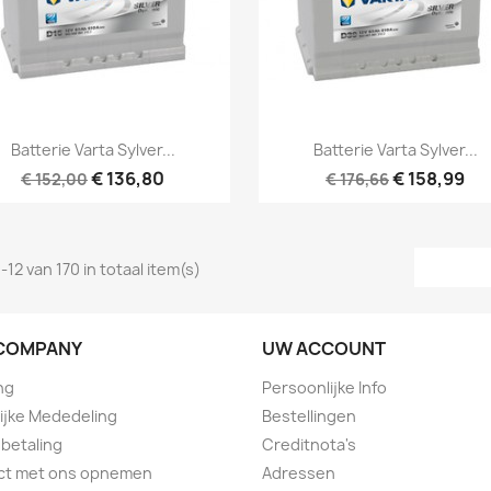
Snel bekijken
Snel bekijken


Batterie Varta Sylver...
Batterie Varta Sylver...
€ 136,80
€ 158,99
€ 152,00
€ 176,66
-12 van 170 in totaal item(s)
COMPANY
UW ACCOUNT
ng
Persoonlijke Info
ijke Mededeling
Bestellingen
 betaling
Creditnota's
ct met ons opnemen
Adressen