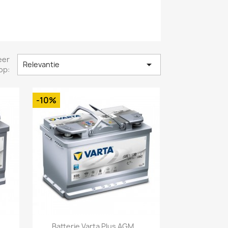
eer

Relevantie
op:
-10%
Snel bekijken

Batterie Varta Plus AGM...