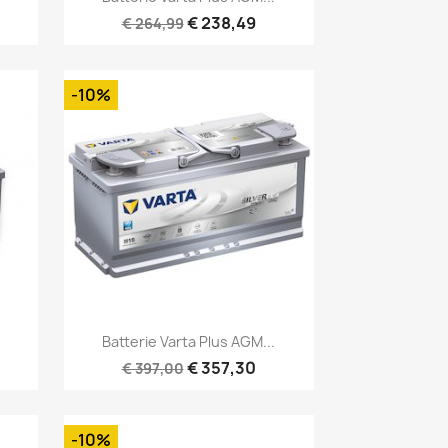
€ 238,49
€ 264,99
-10%
Snel bekijken

Batterie Varta Plus AGM...
€ 357,30
€ 397,00
-10%