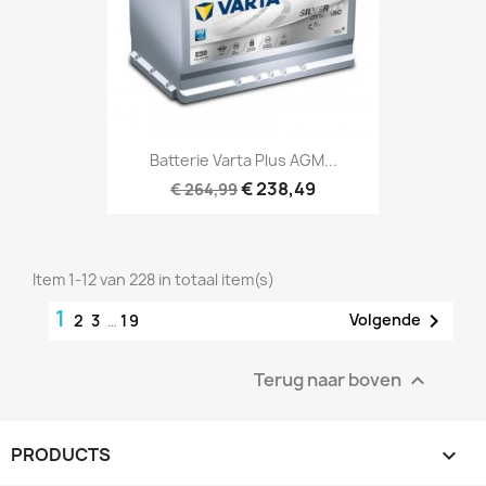
Batterie Varta Plus AGM...
€ 238,49
€ 264,99
Item 1-12 van 228 in totaal item(s)
1

Volgende
2
3
…
19
Terug naar boven

PRODUCTS
