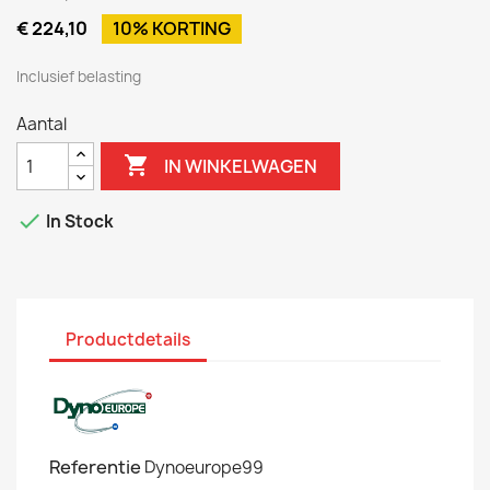
€ 224,10
10% KORTING
Inclusief belasting
Aantal

IN WINKELWAGEN

In Stock
Productdetails
Referentie
Dynoeurope99