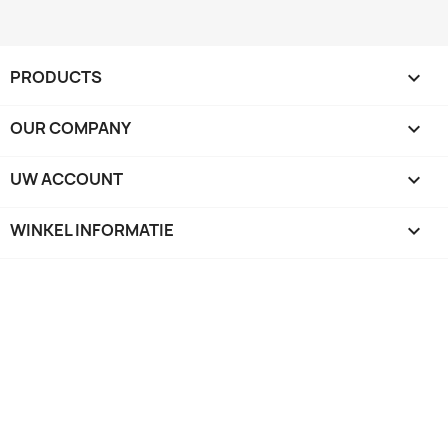
PRODUCTS

OUR COMPANY

UW ACCOUNT

WINKEL INFORMATIE
keyboard_arrow_down