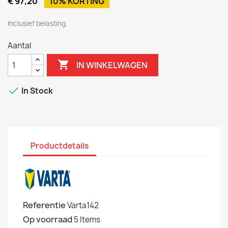
€ 97,20
10% KORTING
Inclusief belasting
Aantal

IN WINKELWAGEN

In Stock
Productdetails
Referentie
Varta142
Op voorraad
5 Items