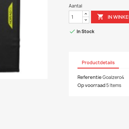
Aantal

IN WINK

In Stock
Productdetails
Referentie
Goalzero4
Op voorraad
5 Items