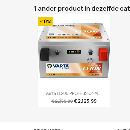
1 ander product in dezelfde ca
-10%
Snel bekijken

Varta LL200 PROFESSIONAL...
€ 2.123,99
€ 2.359,99