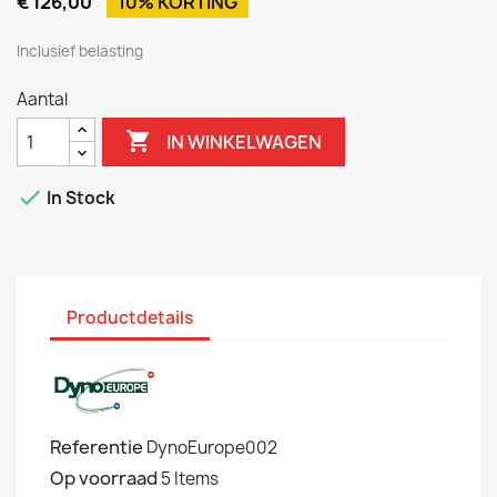
€ 126,00
10% KORTING
Inclusief belasting
Aantal

IN WINKELWAGEN

In Stock
Productdetails
Referentie
DynoEurope002
Op voorraad
5 Items