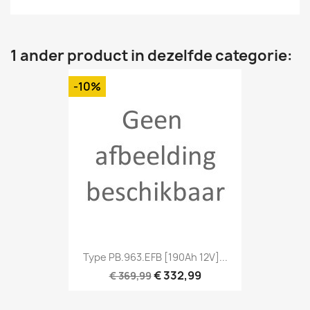
1 ander product in dezelfde categorie:
-10%
Type PB.963.EFB [190Ah 12V]...
€ 332,99
€ 369,99