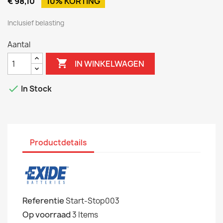
€ 98,10
10% KORTING
Inclusief belasting
Aantal

IN WINKELWAGEN

In Stock
Productdetails
Referentie
Start-Stop003
Op voorraad
3 Items