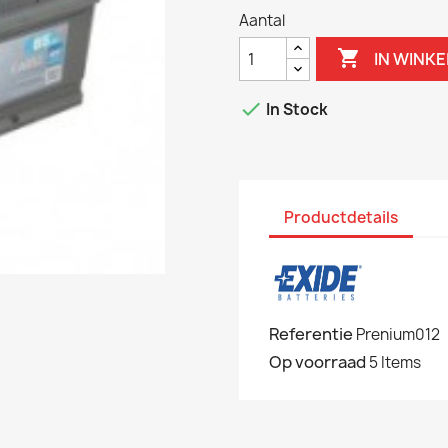
Aantal

IN WINK

In Stock
Productdetails
Referentie
Prenium012
Op voorraad
5 Items