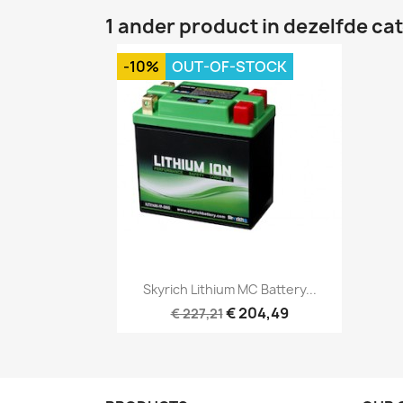
1 ander product in dezelfde ca
-10%
OUT-OF-STOCK
Snel bekijken

Skyrich Lithium MC Battery...
€ 204,49
€ 227,21