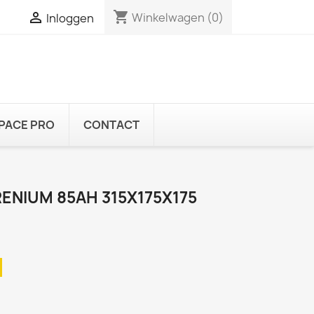
shopping_cart

Winkelwagen
(0)
Inloggen
PACE PRO
CONTACT
RENIUM 85AH 315X175X175