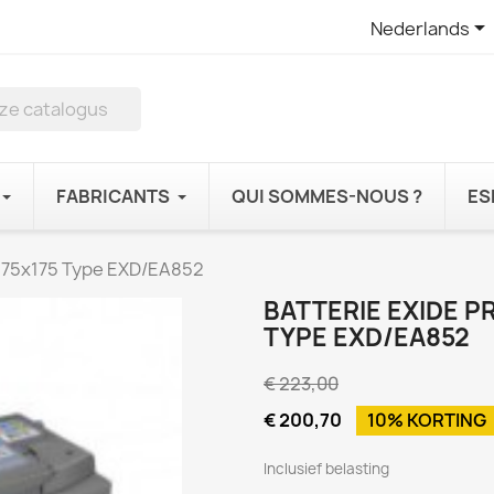

Nederlands
FABRICANTS
QUI SOMMES-NOUS ?
ES
x175x175 Type EXD/EA852
BATTERIE EXIDE P
TYPE EXD/EA852
€ 223,00
€ 200,70
10% KORTING
Inclusief belasting