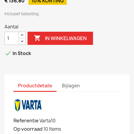
€ 136,80
10% KORTING
Inclusief belasting
Aantal

IN WINKELWAGEN

In Stock
Productdetails
Bijlagen
Referentie
Varta10
Op voorraad
10 Items