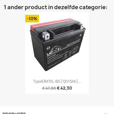
1 ander product in dezelfde categorie:
-10%
TypeEBX15L-BS [12V13Ah]...
€ 42,30
€ 47,00