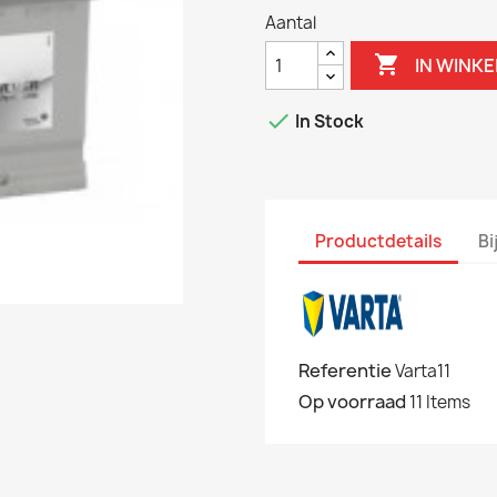
Aantal

IN WINK

In Stock
Productdetails
Bi
Referentie
Varta11
Op voorraad
11 Items