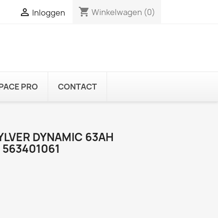
shopping_cart

Winkelwagen
(0)
Inloggen
PACE PRO
CONTACT
YLVER DYNAMIC 63AH
 563401061