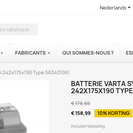

Nederlands
FABRICANTS
QUI SOMMES-NOUS ?
ES
Ah 242x175x190 Type 563401061
BATTERIE VARTA S
242X175X190 TYPE
€ 176,66
€ 158,99
10% KORTING
Inclusief belasting