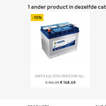
1 ander product in dezelfde ca
-10%
Snel bekijken

VARTA E24 570413063 DYN-SLI...
€ 148,49
€ 164,99