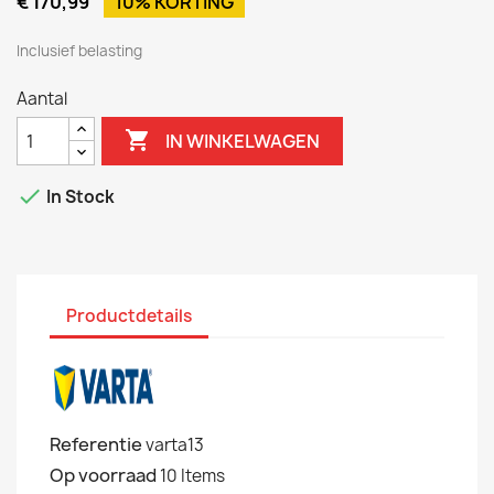
€ 170,99
10% KORTING
Inclusief belasting
Aantal

IN WINKELWAGEN

In Stock
Productdetails
Referentie
varta13
Op voorraad
10 Items