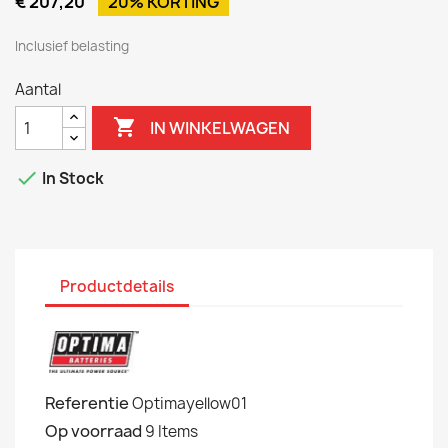
€ 207,20
20% KORTING
Inclusief belasting
Aantal

IN WINKELWAGEN

In Stock
Productdetails
Referentie
Optimayellow01
Op voorraad
9 Items