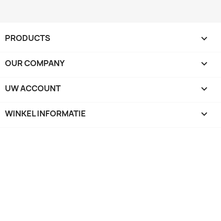
PRODUCTS

OUR COMPANY

UW ACCOUNT

WINKEL INFORMATIE
keyboard_arrow_down