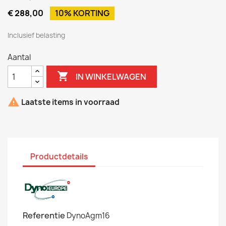
€ 288,00
10% KORTING
Inclusief belasting
Aantal

IN WINKELWAGEN

Laatste items in voorraad
Productdetails
Referentie
DynoAgm16