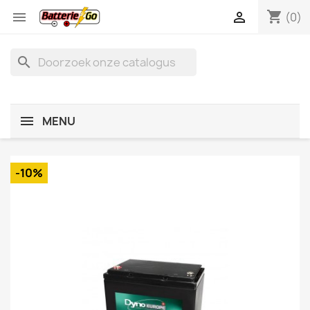
shopping_cart


(0)
search
MENU
-10%