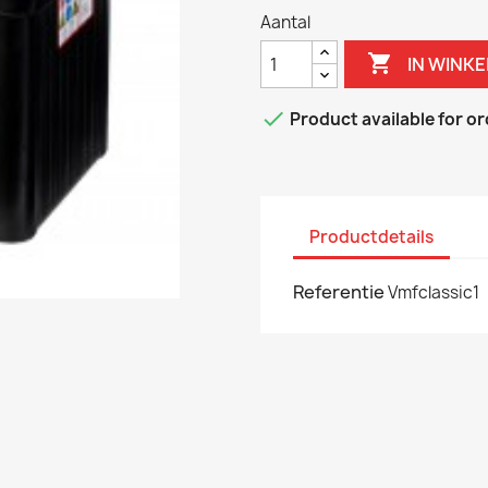
Aantal

IN WINK

Product available for o
Productdetails
Referentie
Vmfclassic1