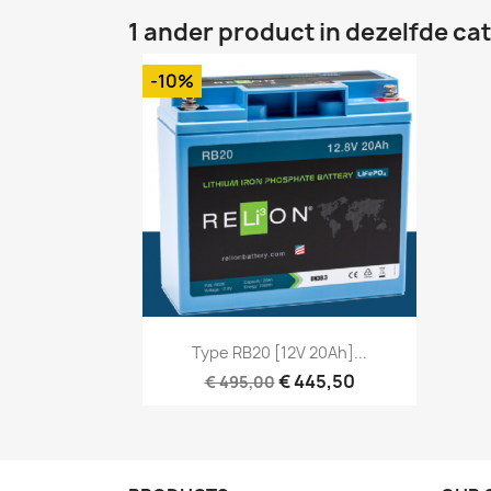
1 ander product in dezelfde ca
-10%
Snel bekijken

Type RB20 [12V 20Ah]...
€ 445,50
€ 495,00