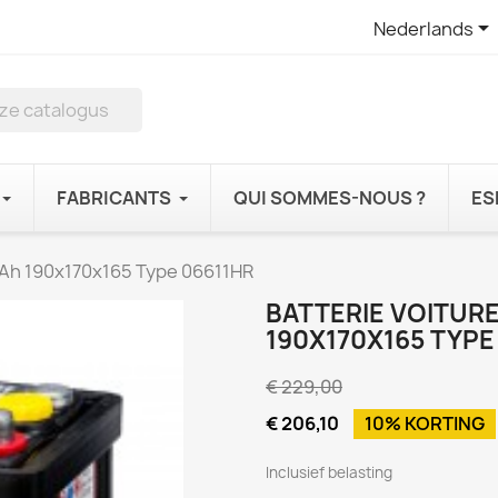

Nederlands
FABRICANTS
QUI SOMMES-NOUS ?
ES
66Ah 190x170x165 Type 06611HR
BATTERIE VOITURE
190X170X165 TYPE
€ 229,00
€ 206,10
10% KORTING
Inclusief belasting