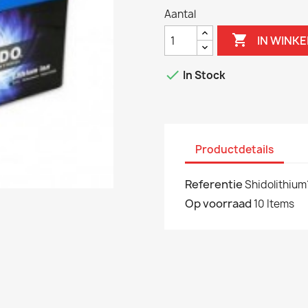
Aantal

IN WINK

In Stock
Productdetails
Referentie
Shidolithium
Op voorraad
10 Items