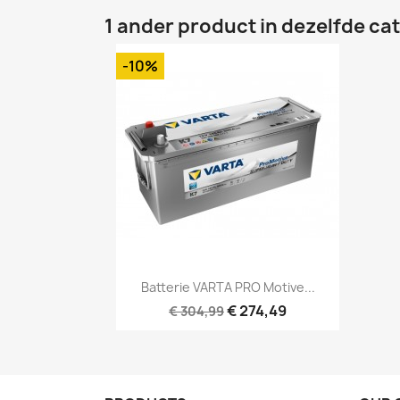
1 ander product in dezelfde ca
-10%
Snel bekijken

Batterie VARTA PRO Motive...
€ 274,49
€ 304,99