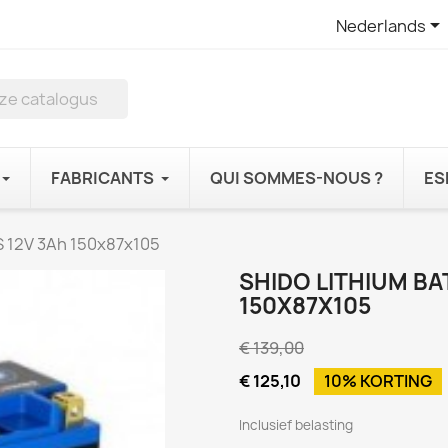

Nederlands
FABRICANTS
QUI SOMMES-NOUS ?
ES
S 12V 3Ah 150x87x105
SHIDO LITHIUM BA
150X87X105
€ 139,00
€ 125,10
10% KORTING
Inclusief belasting