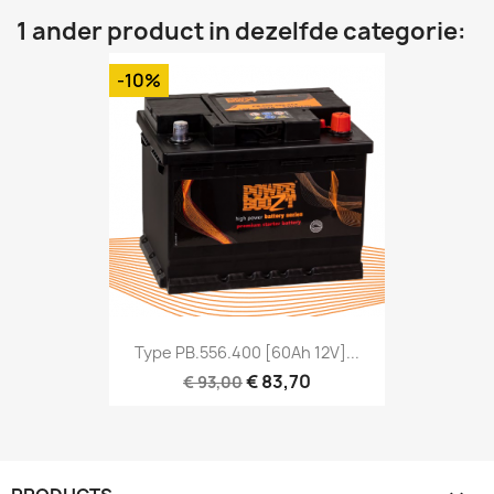
1 ander product in dezelfde categorie:
-10%
Type PB.556.400 [60Ah 12V]...
€ 83,70
€ 93,00