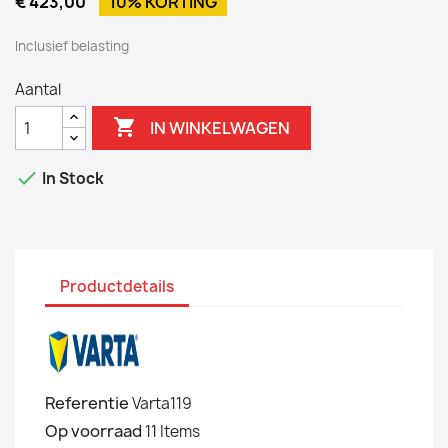
€ 423,00
10% KORTING
Inclusief belasting
Aantal

IN WINKELWAGEN

In Stock
Productdetails
Referentie
Varta119
Op voorraad
11 Items