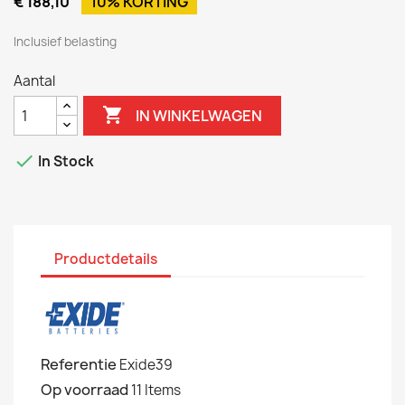
€ 188,10
10% KORTING
Inclusief belasting
Aantal

IN WINKELWAGEN

In Stock
Productdetails
Referentie
Exide39
Op voorraad
11 Items