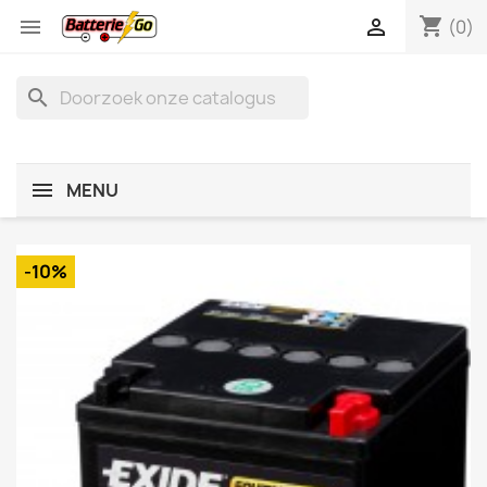
shopping_cart


(0)
search
MENU
-10%