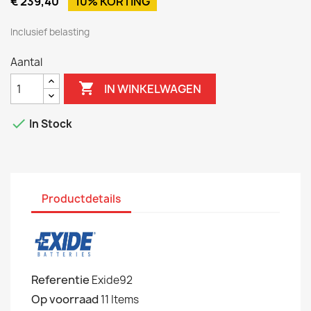
€ 239,40
10% KORTING
Inclusief belasting
Aantal

IN WINKELWAGEN

In Stock
Productdetails
Referentie
Exide92
Op voorraad
11 Items