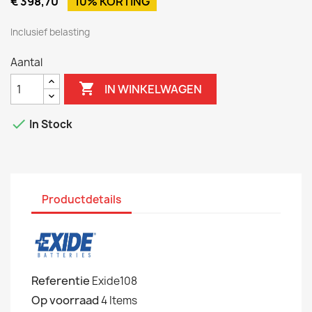
€ 398,70
10% KORTING
Inclusief belasting
Aantal

IN WINKELWAGEN

In Stock
Productdetails
Referentie
Exide108
Op voorraad
4 Items