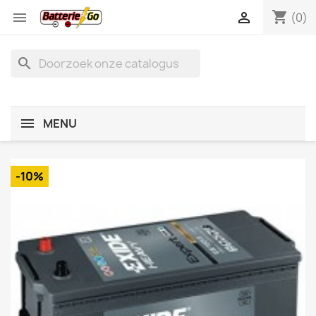
shopping_cart


(0)
search
MENU
-10%