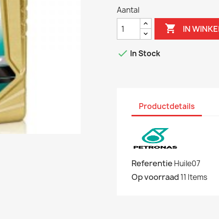
Aantal

IN WINK

In Stock
Productdetails
Referentie
Huile07
Op voorraad
11 Items