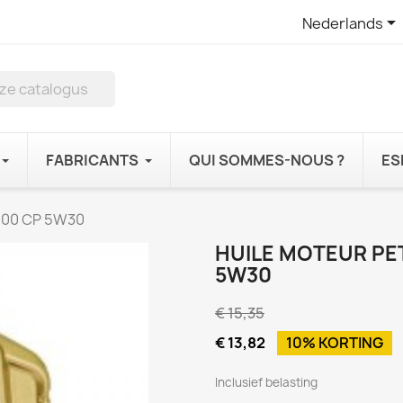

Nederlands
FABRICANTS
QUI SOMMES-NOUS ?
ES
5000 CP 5W30
HUILE MOTEUR PE
5W30
€ 15,35
€ 13,82
10% KORTING
Inclusief belasting