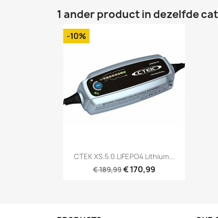
1 ander product in dezelfde ca
-10%
Snel bekijken

CTEK XS.5.0.LIFEPO4 Lithium...
€ 170,99
€ 189,99