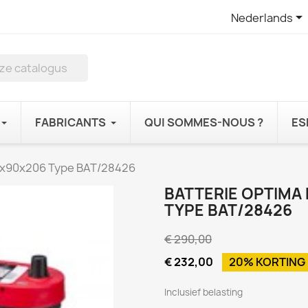

Nederlands
FABRICANTS
QUI SOMMES-NOUS ?
ES
55x90x206 Type BAT/28426
BATTERIE OPTIMA
TYPE BAT/28426
€ 290,00
€ 232,00
20% KORTING
Inclusief belasting