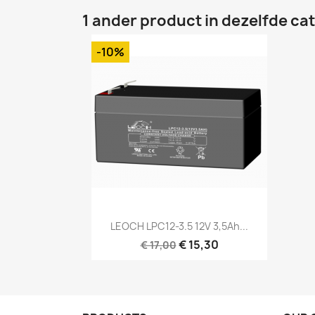
1 ander product in dezelfde ca
-10%
Snel bekijken

LEOCH LPC12-3.5 12V 3,5Ah...
€ 15,30
€ 17,00