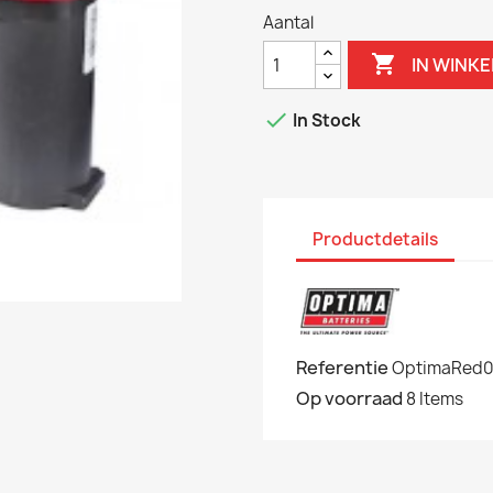
Aantal

IN WINK

In Stock
Productdetails
Referentie
OptimaRed0
Op voorraad
8 Items