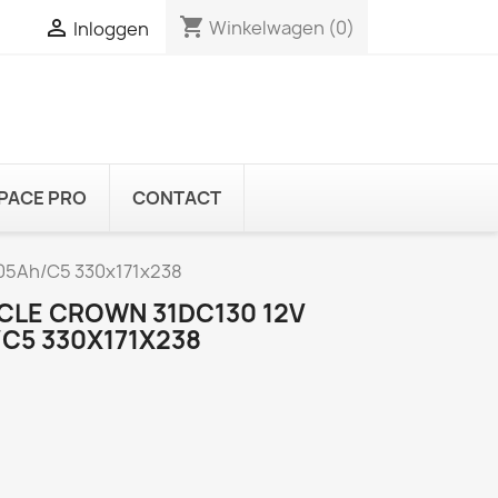
shopping_cart

Winkelwagen
(0)
Inloggen
PACE PRO
CONTACT
05Ah/C5 330x171x238
YCLE CROWN 31DC130 12V
C5 330X171X238