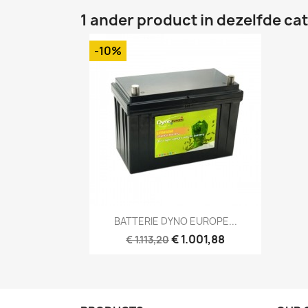
1 ander product in dezelfde ca
-10%
Snel bekijken

BATTERIE DYNO EUROPE...
€ 1.001,88
€ 1.113,20