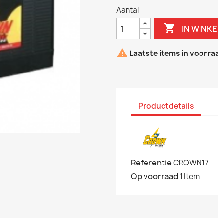
Aantal

IN WINK

Laatste items in voorra
Productdetails
Referentie
CROWN17
Op voorraad
1 Item