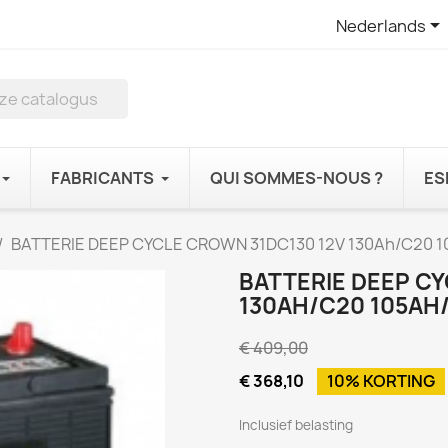

Nederlands
FABRICANTS
QUI SOMMES-NOUS ?
ES
BATTERIE DEEP CYCLE CROWN 31DC130 12V 130Ah/C20 1
BATTERIE DEEP C
130AH/C20 105AH/
€ 409,00
€ 368,10
10% KORTING
Inclusief belasting