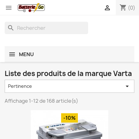
shopping_cart


(0)
search
MENU
Liste des produits de la marque Varta

Pertinence
Affichage 1-12 de 168 article(s)
-10%