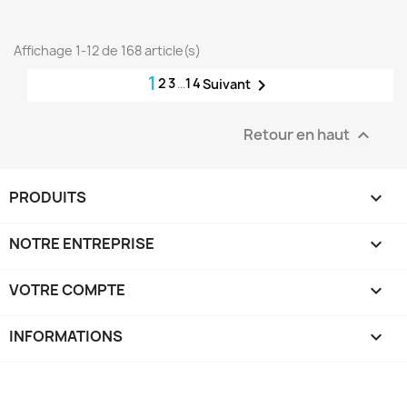
Affichage 1-12 de 168 article(s)
1
2
3
…
14

Suivant
Retour en haut

PRODUITS

NOTRE ENTREPRISE

VOTRE COMPTE

INFORMATIONS
keyboard_arrow_down