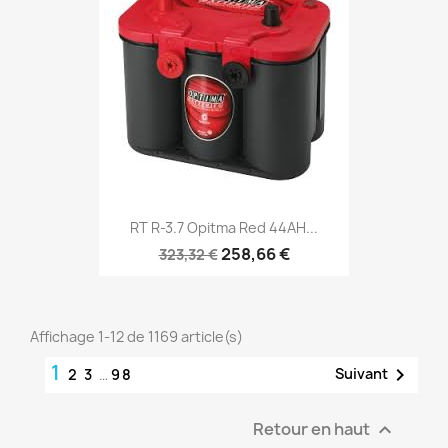
RT R-3.7 Opitma Red 44AH...
258,66 €
323,32 €
Affichage 1-12 de 1169 article(s)
1

Suivant
2
3
…
98
Retour en haut
