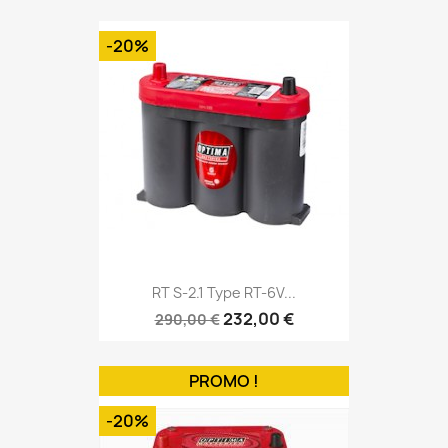
-20%
RT S-2.1 Type RT-6V...
232,00 €
290,00 €
PROMO !
-20%