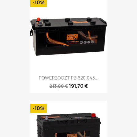
-10%
POWERBOOZT PB.620.045...
191,70 €
213,00 €
-10%