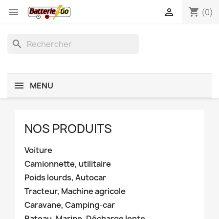
shopping_cart


(0)
search
MENU
NOS PRODUITS
Voiture
Camionnette, utilitaire
Poids lourds, Autocar
Tracteur, Machine agricole
Caravane, Camping-car
Bateau, Marine, Décharge lente