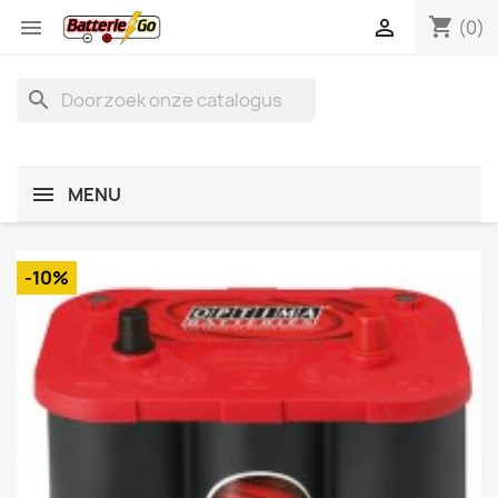
shopping_cart


(0)
search
MENU
-10%