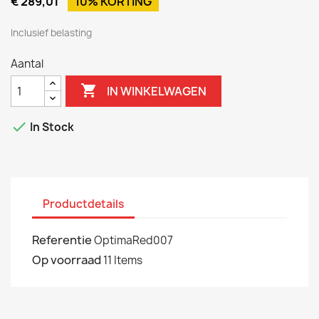
€ 289,01
10% KORTING
Inclusief belasting
Aantal

IN WINKELWAGEN

In Stock
Productdetails
Referentie
OptimaRed007
Op voorraad
11 Items