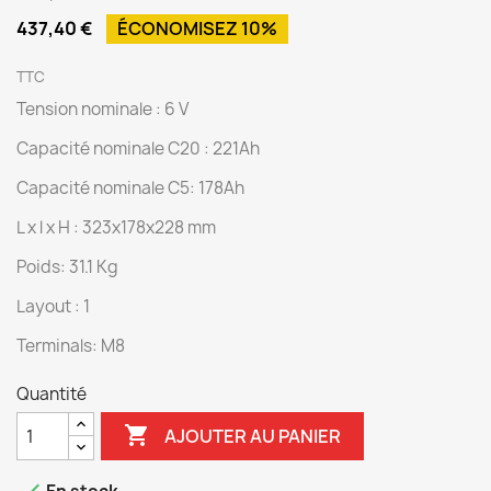
437,40 €
ÉCONOMISEZ 10%
TTC
Tension nominale : 6 V
Capacité nominale C20 : 221Ah
Capacité nominale C5: 178Ah
L x l x H : 323x178x228 mm
Poids: 31.1 Kg
Layout : 1
Terminals: M8
Quantité

AJOUTER AU PANIER