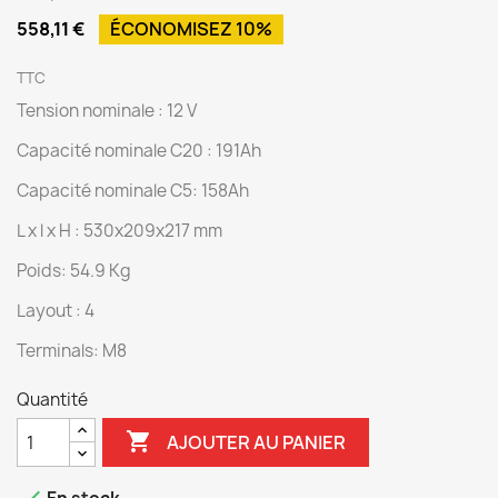
558,11 €
ÉCONOMISEZ 10%
TTC
Tension nominale : 12 V
Capacité nominale C20 : 191Ah
Capacité nominale C5: 158Ah
L x l x H : 530x209x217 mm
Poids: 54.9 Kg
Layout : 4
Terminals: M8
Quantité

AJOUTER AU PANIER