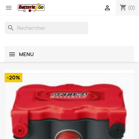
shopping_cart


(0)
search
MENU
-20%