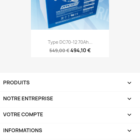
Type DC70-12 70Ah...
494,10 €
549,00 €
PRODUITS

NOTRE ENTREPRISE

VOTRE COMPTE

INFORMATIONS
keyboard_arrow_down