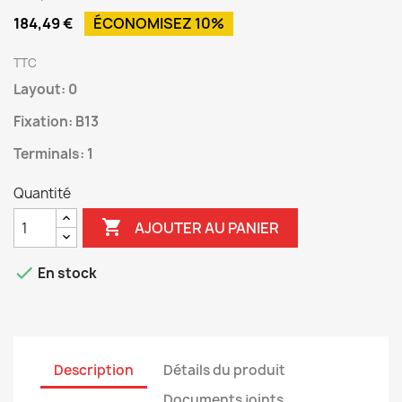
184,49 €
ÉCONOMISEZ 10%
TTC
Layout: 0
Fixation: B13
Terminals: 1
Quantité

AJOUTER AU PANIER

En stock
Description
Détails du produit
Documents joints