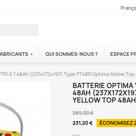
França
FABRICANTS
QUI SOMMES-NOUS ?
ESPACE P
 YTR-3.7 48Ah (237x172x197) Type YT48R Optima Yellow Top 
BATTERIE OPTIMA 
48AH (237X172X19
YELLOW TOP 48AH 
289,00 €
231,20 €
ÉCONOMISEZ 