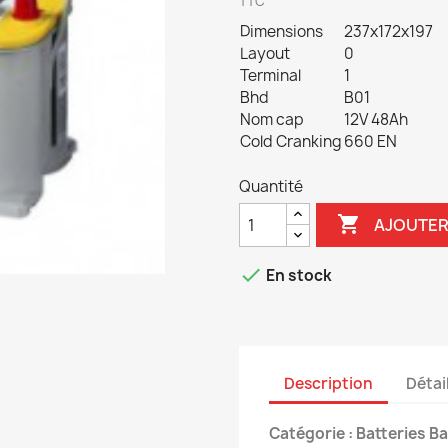
TTC
Dimensions
237x172x197
Layout
0
Terminal
1
Bhd
B01
Nom cap
12V 48Ah
Cold Cranking
660 EN
Quantité

AJOUTER

En stock
Description
Détai
Catégorie : Batteries B