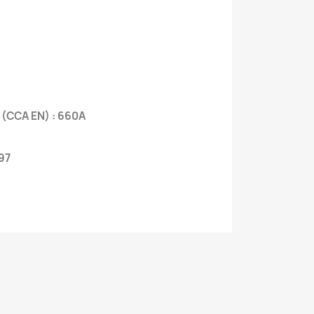
 (CCA EN) : 660A
97