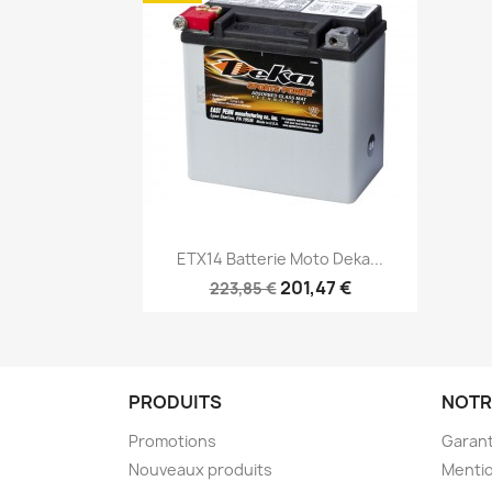
Aperçu rapide

ETX14 Batterie Moto Deka...
201,47 €
223,85 €
PRODUITS
NOTR
Promotions
Garant
Nouveaux produits
Mentio