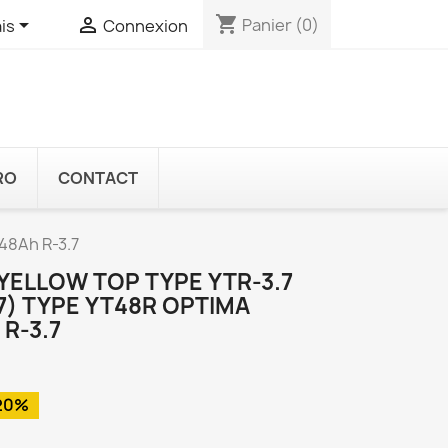
shopping_cart


Panier
(0)
is
Connexion
RO
CONTACT
48Ah R-3.7
YELLOW TOP TYPE YTR-3.7
7) TYPE YT48R OPTIMA
R-3.7
20%