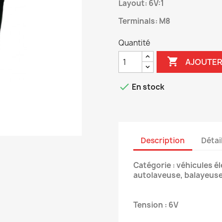
Layout: 6V:1
Terminals: M8
Quantité

AJOUTER

En stock
Description
Détai
Catégorie : véhicules él
autolaveuse, balayeuse, 
Tension : 6V