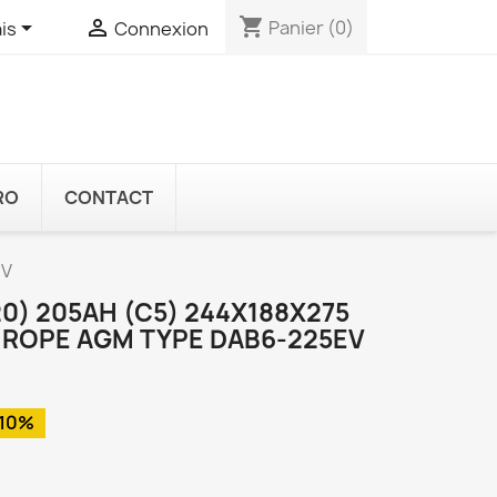
shopping_cart


Panier
(0)
is
Connexion
RO
CONTACT
EV
0) 205AH (C5) 244X188X275
UROPE AGM TYPE DAB6-225EV
10%