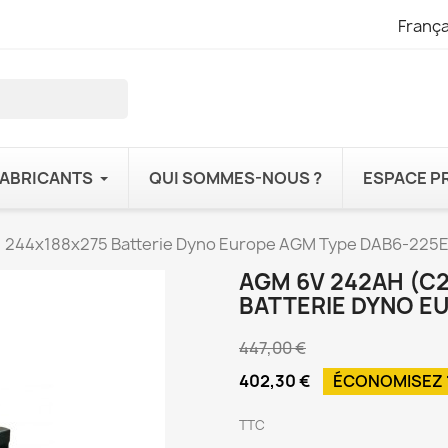
França
FABRICANTS
QUI SOMMES-NOUS ?
ESPACE P
 244x188x275 Batterie Dyno Europe AGM Type DAB6-225
AGM 6V 242AH (C2
BATTERIE DYNO E
447,00 €
402,30 €
ÉCONOMISEZ 
TTC