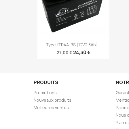
Aperçu rapide

Type LTR4A-BS [12V2.3Ah]...
24,30 €
27,00 €
PRODUITS
NOTR
Promotions
Garant
Nouveaux produits
Mentio
Meilleures ventes
Paieme
Nous 
Plan d