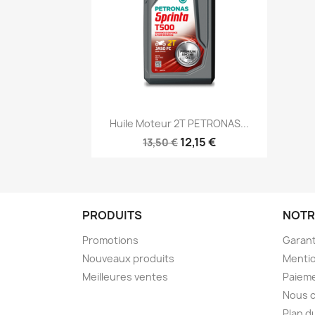
Aperçu rapide

Huile Moteur 2T PETRONAS...
12,15 €
13,50 €
PRODUITS
NOTR
Promotions
Garant
Nouveaux produits
Mentio
Meilleures ventes
Paieme
Nous 
Plan d