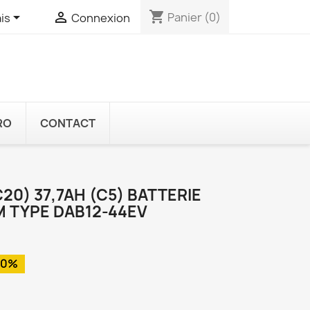
shopping_cart


Panier
(0)
is
Connexion
RO
CONTACT
20) 37,7AH (C5) BATTERIE
 TYPE DAB12-44EV
10%