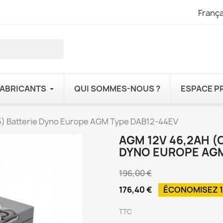
França
FABRICANTS
QUI SOMMES-NOUS ?
ESPACE P
5) Batterie Dyno Europe AGM Type DAB12-44EV
AGM 12V 46,2AH (C
DYNO EUROPE AGM
196,00 €
176,40 €
ÉCONOMISEZ 
TTC