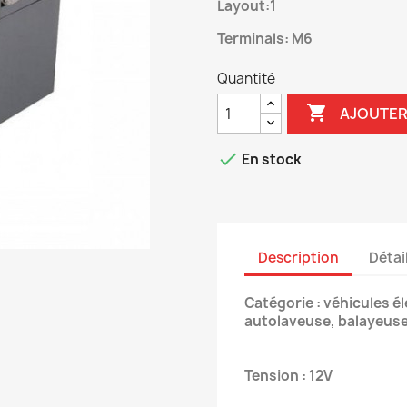
Layout:1
Terminals: M6
Quantité

AJOUTER

En stock
Description
Détai
Catégorie : véhicules él
autolaveuse, balayeuse, 
Tension : 12V