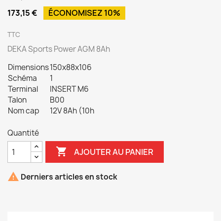
173,15 €
ÉCONOMISEZ 10%
TTC
DEKA Sports Power AGM 8Ah
Dimensions
150x88x106
Schéma
1
Terminal
INSERT M6
Talon
B00
Nom cap
12V 8Ah (10h
Quantité

AJOUTER AU PANIER

Derniers articles en stock