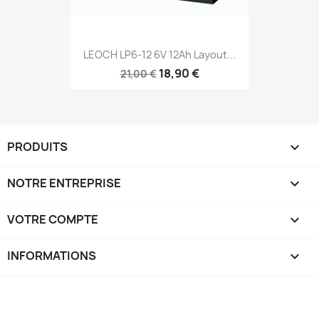
LEOCH LP6-12 6V 12Ah Layout...
18,90 €
21,00 €
PRODUITS

NOTRE ENTREPRISE

VOTRE COMPTE

INFORMATIONS
keyboard_arrow_down