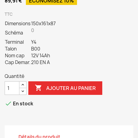
89,91 €
ÉCONOMISEZ 10%
TTC
Dimensions
150x161x87
0
Schéma
Terminal
Y4
Talon
B00
Nom cap
12V 14Ah
Cap Demar.
210 EN A
Quantité

AJOUTER AU PANIER

En stock
Détails du produit