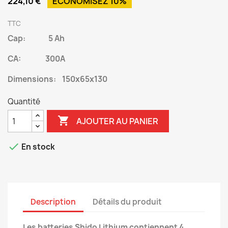
224,10 €
ÉCONOMISEZ 10%
TTC
Cap: 5 Ah
CA: 300A
Dimensions: 150x65x130
Quantité

AJOUTER AU PANIER

En stock
Description
Détails du produit
Les batteries Shido Lithium contiennent 4