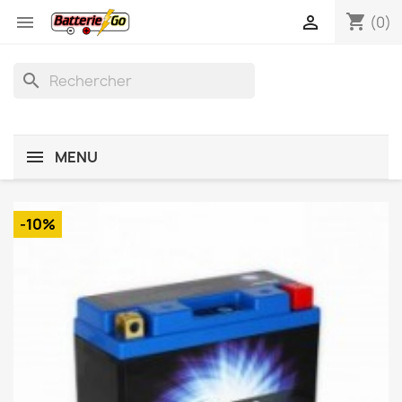
shopping_cart


(0)
search
MENU
-10%